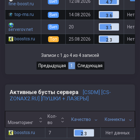
Вип
12.08.2026
4.7
fine-boost.ru
top-ms.ru
Вип
14.08.2026
Нет д
3.6
Вип
20
Нет д
3.1
serverov.net
boostcs.ru
Топ
25.08.2026
Нет д
2.3
Записи с 1 до 4 из 4 записей
Предыдущая
1
Следующая
Активные бусты сервера
[CSDM] [CS-
ZONAX2.RU] [ПУШКИ + ЛАЗЕРЫ]
Кол-
Качество
Коннекты
Мониторинг
во
boostcs.ru
7
Нет данных
2.3