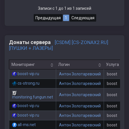
Записи с 1 до 1 из 1 записей
Предыдущая
1
Следующая
Донаты сервера
[CSDM] [CS-ZONAX2.RU]
[ПУШКИ + ЛАЗЕРЫ]
Мониторинг
Логин
Услуга
boost-vip.ru
Антон Золотаревский
boost
cs-strong.ru
Антон Золотаревский
boost
Антон Золотаревский
boost
monitoring.fungun.net
boost-vip.ru
Антон Золотаревский
boost
boost-vip.ru
Антон Золотаревский
boost
all-ms.net
Антон Золотаревский
boost