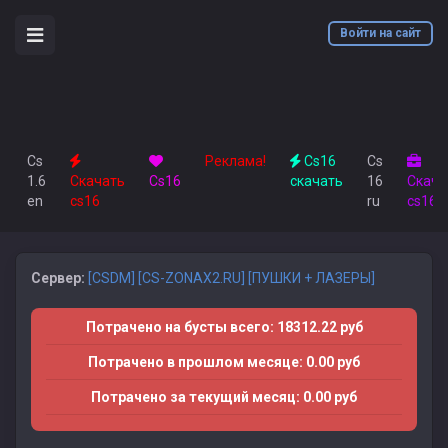
Войти на сайт
Cs
Реклама!
Cs16
Cs
1.6
Скачать
Сs16
скачать
16
Скача
en
cs16
ru
cs16
Сервер:
[CSDM] [CS-ZONAX2.RU] [ПУШКИ + ЛАЗЕРЫ]
Потрачено на бусты всего: 18312.22 руб
Потрачено в прошлом месяце: 0.00 руб
Потрачено за текущий месяц: 0.00 руб