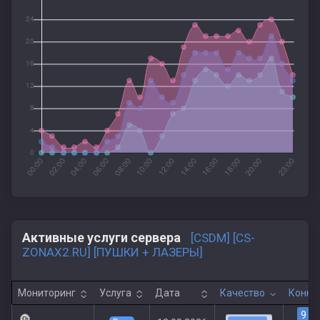
Активные услуги сервера
[CSDM] [CS-
ZONAX2.RU] [ПУШКИ + ЛАЗЕРЫ]
Мониторинг
Услуга
Дата
Качество
Конне
9
|