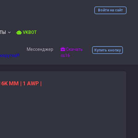
Войти на сайт
ОТЫ
VKBOT
Мессенджер
Скачать
Купить кнопку
скрутка!!!
cs16
16K MM | 1 AWP |