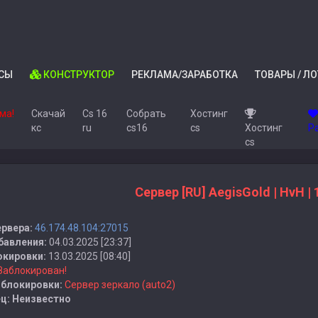
СЫ
КОНСТРУКТОР
РЕКЛАМА/ЗАРАБОТКА
ТОВАРЫ / Л
ма!
Скачай
Cs 16
Собрать
Хостинг
кс
ru
cs16
cs
Хостинг
Ра
cs
Сервер [RU] AegisGold | HvH | 
ервера:
46.174.48.104:27015
бавления:
04.03.2025 [23:37]
окировки:
13.03.2025 [08:40]
Заблокирован!
 блокировки:
Сервер зеркало (auto2)
ц:
Неизвестно