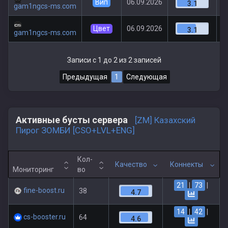
Вип
06.09.2026
3.1
gam1ngcs-ms.com
Цвет
06.09.2026
3.1
gam1ngcs-ms.com
Записи с 1 до 2 из 2 записей
Предыдущая
1
Следующая
Активные бусты сервера
[ZM] Казахский
Пирог ЗОМБИ [CSO+LVL+ENG]
Кол-
Качество
Коннекты
Мониторинг
во
21
|
73
|
fine-boost.ru
38
4.7
14
|
42
|
cs-booster.ru
64
4.6