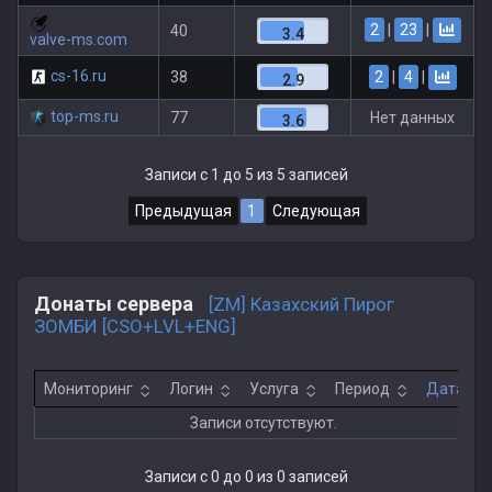
2
|
23
|
40
3.4
valve-ms.com
cs-16.ru
2
|
4
|
38
2.9
top-ms.ru
77
Нет данных
3.6
Записи с 1 до 5 из 5 записей
Предыдущая
1
Следующая
Донаты сервера
[ZM] Казахский Пирог
ЗОМБИ [CSO+LVL+ENG]
Мониторинг
Логин
Услуга
Период
Дата
Записи отсутствуют.
Записи с 0 до 0 из 0 записей