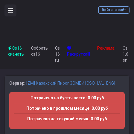
Войти на сайт
Cs16
Собрать
Cs
Реклама!
Cs
скачать
cs16
16
Раскрутка!!!
1.6
ru
en
Сервер:
[ZM] Казахский Пирог ЗОМБИ [CSO+LVL+ENG]
Потрачено на бусты всего: 0.00 руб
Потрачено в прошлом месяце: 0.00 руб
Потрачено за текущий месяц: 0.00 руб