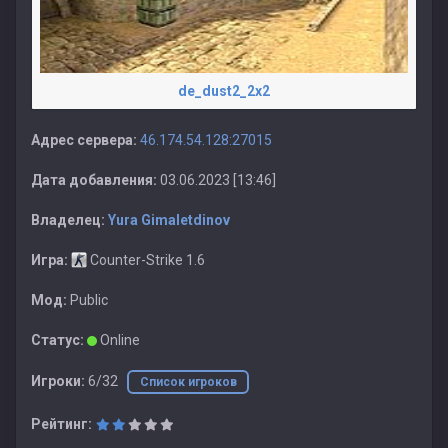
de_dust2_2x2
Адрес сервера:
46.174.54.128:27015
Дата добавления:
03.06.2023 [13:46]
Владелец:
Yura Gimaletdinov
Игра:
Counter-Strike 1.6
Мод:
Public
Статус:
Online
Игроки:
6/32
Список игроков
Рейтинг: