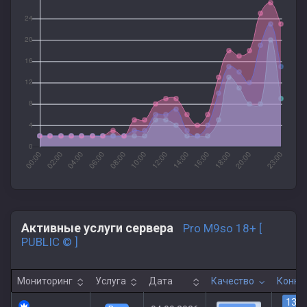
Активные услуги сервера
Pro M9so 18+ [
PUBLIC © ]
Мониторинг
Услуга
Дата
Качество
Конне
13
|