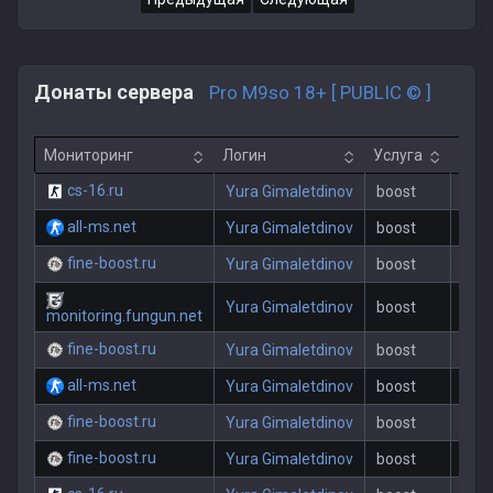
Донаты сервера
Pro M9so 18+ [ PUBLIC © ]
Мониторинг
Логин
Услуга
Пер
cs-16.ru
Yura Gimaletdinov
boost
all-ms.net
Yura Gimaletdinov
boost
fine-boost.ru
Yura Gimaletdinov
boost
Yura Gimaletdinov
boost
monitoring.fungun.net
fine-boost.ru
Yura Gimaletdinov
boost
all-ms.net
Yura Gimaletdinov
boost
fine-boost.ru
Yura Gimaletdinov
boost
fine-boost.ru
Yura Gimaletdinov
boost