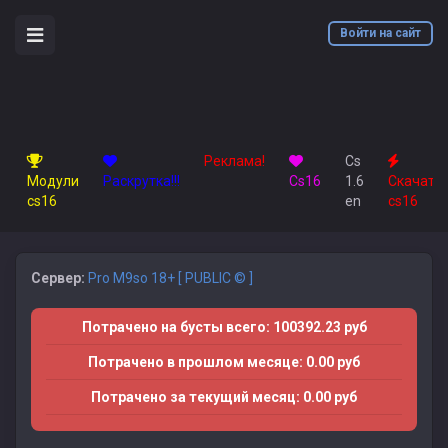
Войти на сайт
Реклама!
Cs
Модули
Раскрутка!!!
Сs16
1.6
Скачать
cs16
en
cs16
Сервер:
Pro M9so 18+ [ PUBLIC © ]
Потрачено на бусты всего: 100392.23 руб
Потрачено в прошлом месяце: 0.00 руб
Потрачено за текущий месяц: 0.00 руб