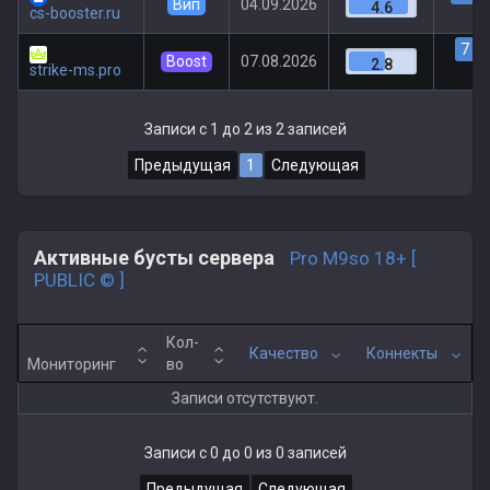
Вип
04.09.2026
4.6
cs-booster.ru
7
|
Boost
07.08.2026
2.8
strike-ms.pro
Записи с 1 до 2 из 2 записей
Предыдущая
1
Следующая
Активные бусты сервера
Pro M9so 18+ [
PUBLIC © ]
Кол-
Качество
Коннекты
Мониторинг
во
Записи отсутствуют.
Записи с 0 до 0 из 0 записей
Предыдущая
Следующая