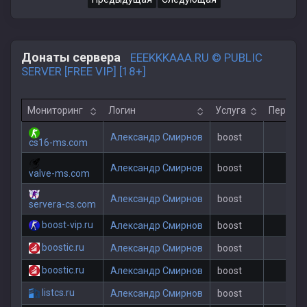
Донаты сервера
EEEKKKAAA.RU © PUBLIC
SERVER [FREE VIP] [18+]
Мониторинг
Логин
Услуга
Период
Александр Смирнов
boost
1
cs16-ms.com
Александр Смирнов
boost
5
valve-ms.com
Александр Смирнов
boost
3
servera-cs.com
boost-vip.ru
Александр Смирнов
boost
5
boostic.ru
Александр Смирнов
boost
3
boostic.ru
Александр Смирнов
boost
1
listcs.ru
Александр Смирнов
boost
1