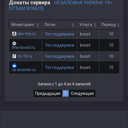
Донаты сервера
НЕЗАЛЕЖНА УКРАЇНА 18+
[STEAM BONUS]
Мониторинг
Логин
Услуга
Период
dev-ms.ru
Тех поддержка
boost
10
2
Тех поддержка
boost
10
2
fine-boost.ru
cs-16.ru
Тех поддержка
boost
10
2
Тех поддержка
boost
10
2
cs-booster.ru
Записи с 1 до 4 из 4 записей
Предыдущая
1
Следующая