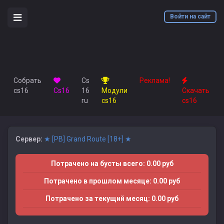
Войти на сайт
Собрать
Cs
Реклама!
cs16
Сs16
16
Модули
Скачать
ru
cs16
cs16
Сервер:
★ [PB] Grand Route [18+] ★
Потрачено на бусты всего: 0.00 руб
Потрачено в прошлом месяце: 0.00 руб
Потрачено за текущий месяц: 0.00 руб