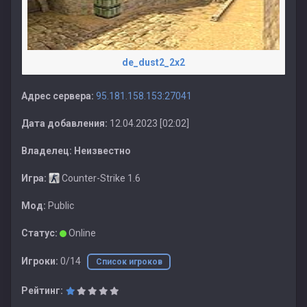
de_dust2_2x2
Адрес сервера:
95.181.158.153:27041
Дата добавления:
12.04.2023 [02:02]
Владелец:
Неизвестно
Игра:
Counter-Strike 1.6
Мод:
Public
Статус:
Online
Игроки:
0/14
Список игроков
Рейтинг: