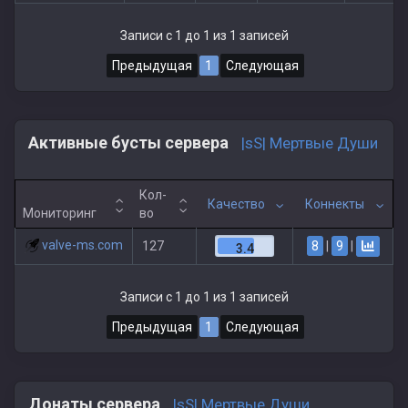
Записи с 1 до 1 из 1 записей
Предыдущая
1
Следующая
Активные бусты сервера
|sS| Мертвые Души
Кол-
Качество
Коннекты
Мониторинг
во
valve-ms.com
8
|
9
|
127
3.4
Записи с 1 до 1 из 1 записей
Предыдущая
1
Следующая
Донаты сервера
|sS| Мертвые Души