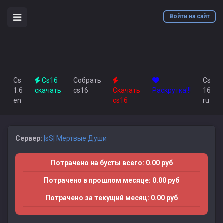
Войти на сайт
Cs
Cs16
Собрать
Cs
1.6
скачать
cs16
Скачать
Раскрутка!!!
16
en
cs16
ru
Сервер:
|sS| Мертвые Души
Потрачено на бусты всего: 0.00 руб
Потрачено в прошлом месяце: 0.00 руб
Потрачено за текущий месяц: 0.00 руб