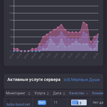
Активные услуги сервера
|sS| Мертвые Души
Мониторинг
Услуга
Дата
Качество
Коннект
Вип
11
Нет дан
2.3
turbo-boost.net