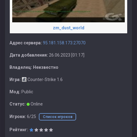
zm_dust_world
Адрес сервера:
95.181.158.173:27070
Дата добавления:
26.06.2023 [01:17]
Владелец:
Неизвестно
Игра:
Counter-Strike 1.6
Мод:
Public
Статус:
Online
Игроки:
6/25
Список игроков
Рейтинг: